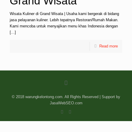
Grand Wisata
Wisata Kuliner di Grand Wisata | Usaha kami bergerak di bidang
jasa pelayanan kuliner. Lebih tepatnya Restoran/Rumah Makan.
Kami mencoba untuk menyajikan menu khas Indonesia dengan
[…]
Read more
© 2018 warungkelontong.com. All Rights Reserved | Support by
JasaWebSEO.com