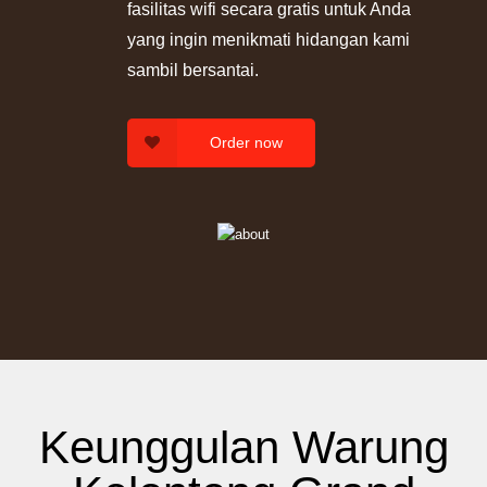
fasilitas wifi secara gratis untuk Anda
yang ingin menikmati hidangan kami
sambil bersantai.
Order now
Keunggulan Warung