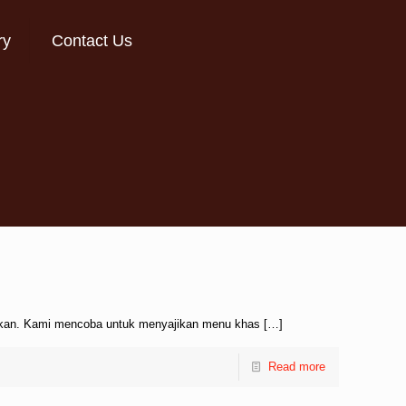
ry
Contact Us
Makan. Kami mencoba untuk menyajikan menu khas
[…]
Read more