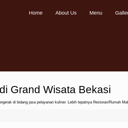
Home
About Us
Menu
Galle
i Grand Wisata Bekasi
rgerak di bidang jasa pelayanan kuliner. Lebih tepatnya Restoran/Rumah 