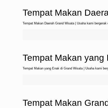
Tempat Makan Daera
Tempat Makan Daerah Grand Wisata | Usaha kami bergerak d
Tempat Makan yang 
Tempat Makan yang Enak di Grand Wisata | Usaha kami berg
Tempat Makan Grand