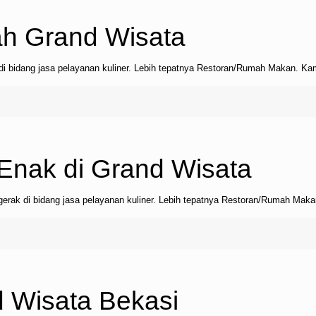
h Grand Wisata
i bidang jasa pelayanan kuliner. Lebih tepatnya Restoran/Rumah Makan. K
Enak di Grand Wisata
erak di bidang jasa pelayanan kuliner. Lebih tepatnya Restoran/Rumah Ma
 Wisata Bekasi