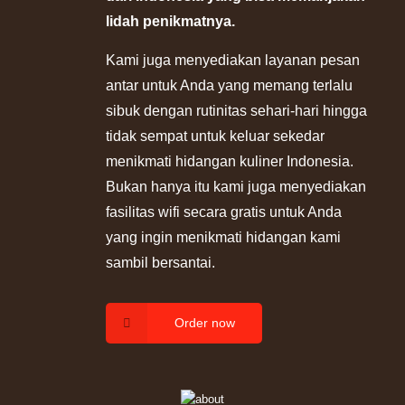
lidah penikmatnya.
Kami juga menyediakan layanan pesan
antar untuk Anda yang memang terlalu
sibuk dengan rutinitas sehari-hari hingga
tidak sempat untuk keluar sekedar
menikmati hidangan kuliner Indonesia.
Bukan hanya itu kami juga menyediakan
fasilitas wifi secara gratis untuk Anda
yang ingin menikmati hidangan kami
sambil bersantai.
Order now