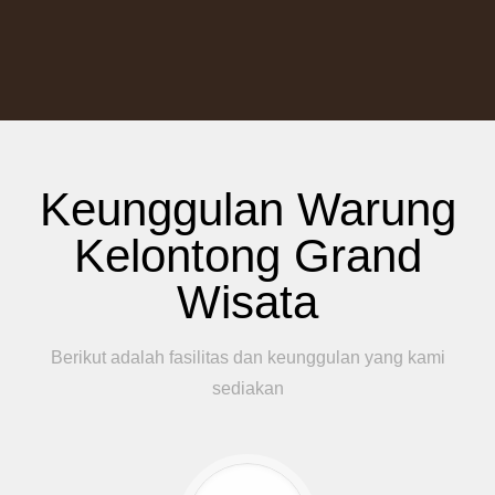
Keunggulan Warung
Kelontong Grand
Wisata
Berikut adalah fasilitas dan keunggulan yang kami
sediakan