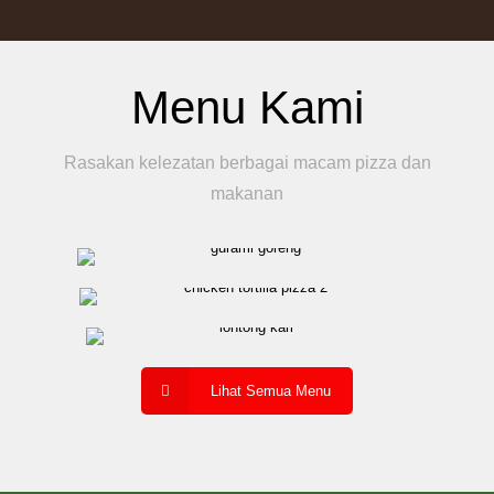
Menu Kami
Rasakan kelezatan berbagai macam pizza dan
makanan
Lihat Semua Menu