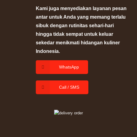
Kami juga menyediakan layanan pesan
antar untuk Anda yang memang terlalu
sibuk dengan rutinitas sehari-hari
hingga tidak sempat untuk keluar
sekedar menikmati hidangan kuliner
Indonesia.
WhatsApp
Call / SMS