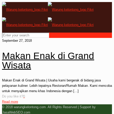
September 27, 2018
Makan Enak di Grand
Wisata
Makan Enak di Grand Wisata | Usaha kami bergerak di bidang jasa
pelayanan kuliner. Lebih tepatnya Restoran/Rumah Makan. Kami mencoba
untuk menyajikan menu khas Indonesia dengan
[…]
Do you like it?
0
Read more
© 2018 warungkelontong.com. All Rights Reserved | Support by
JasaWebSEO.com